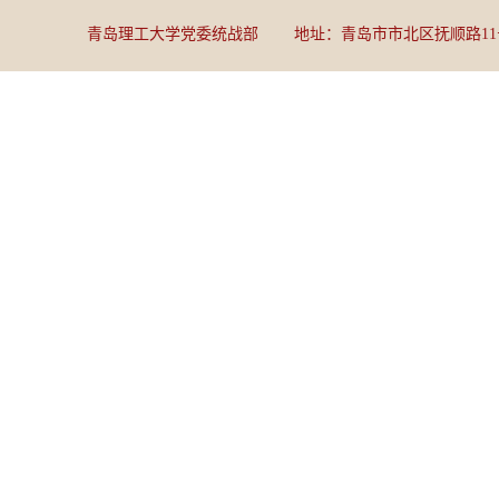
青岛理工大学党委统战部 地址：青岛市市北区抚顺路11号 邮编：2