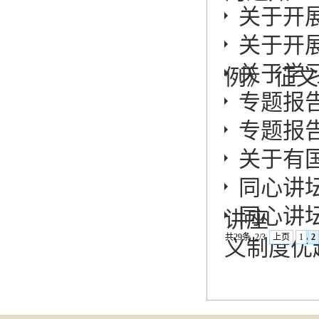
关于开
关于开
关于学
例》 征
专题报
专题报
关于有
同心讲
同心讲
讲座
共29条
2/3
上页
1
2
义制度优