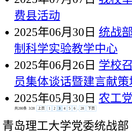
费县活动
2025年06月30日
统战
制科学实验教学中心
2025年06月26日
学校
员集体谈话暨建言献策
2025年05月30日
农工
共280条
3/28
上页
1
2
3
4
5
6
..
28
下页
青岛理工大学党委统战