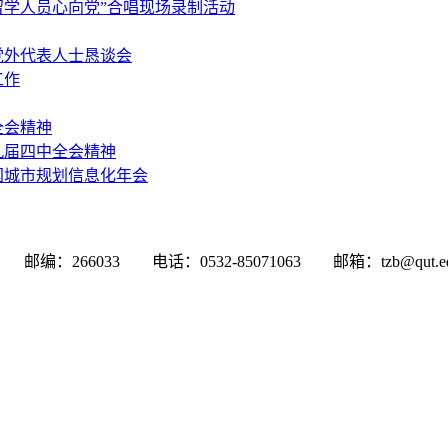
学人员心向党”合唱现场录制活动
党外代表人士恳谈会
工作
全会精神
九届四中全会精神
国城市规划信息化年会
033 电话：0532-85071063 邮箱：tzb@qut.edu