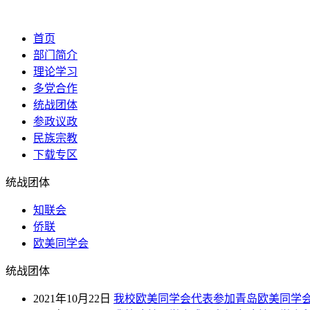
首页
部门简介
理论学习
多党合作
统战团体
参政议政
民族宗教
下载专区
统战团体
知联会
侨联
欧美同学会
统战团体
2021年10月22日
我校欧美同学会代表参加青岛欧美同学