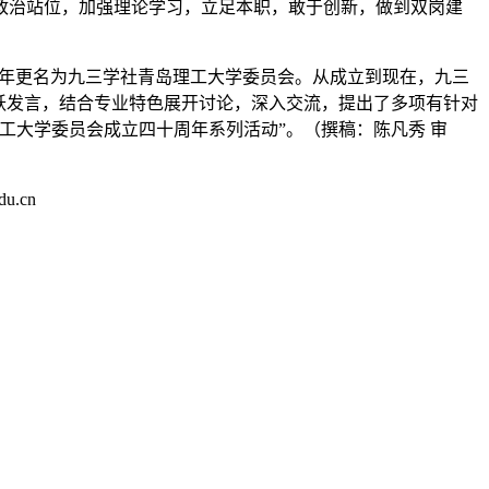
政治站位，加强理论学习，立足本职，敢于创新，做到双岗建
017年更名为九三学社青岛理工大学委员会。从成立到现在，九三
踊跃发言，结合专业特色展开讨论，深入交流，提出了多项有针对
工大学委员会成立四十周年系列活动”。（撰稿：陈凡秀 审
.cn